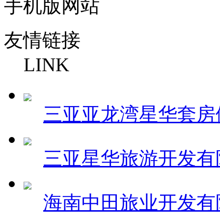
手机版网站
友情链接
LINK
三亚亚龙湾星华套房
三亚星华旅游开发有
海南中田旅业开发有