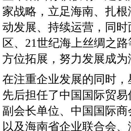
家战略，立足海南、扎根
动发展、持续运营，同时
区、21世纪海上丝绸之
方位拓展，努力发展成为
在注重企业发展的同时，
先后担任了中国国际贸易
副会长单位、中国国际商
以及海南省企业联合会、