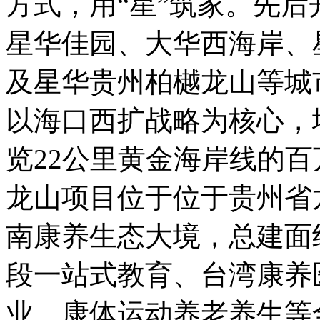
方式，用“星”筑家。先
星华佳园、大华西海岸、
及星华贵州柏樾龙山等城
以海口西扩战略为核心，
览22公里黄金海岸线的
龙山项目位于位于贵州省龙
南康养生态大境，总建面
段一站式教育、台湾康养
业、康体运动养老养生等全