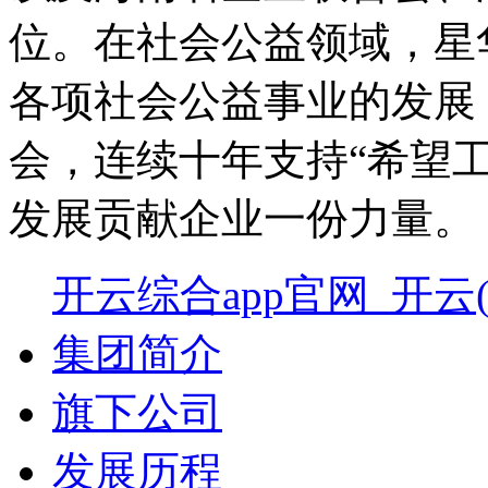
位。在社会公益领域，星
各项社会公益事业的发展
会，连续十年支持“希望
发展贡献企业一份力量。
开云综合app官网_开云
集团简介
旗下公司
发展历程