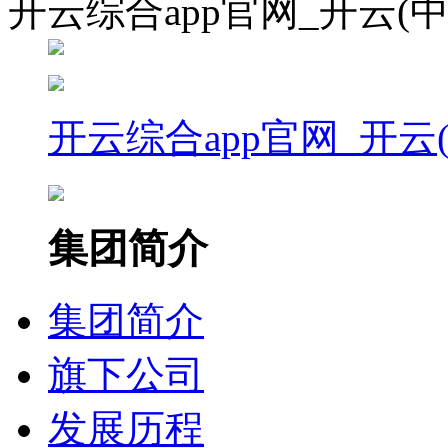
开云综合app官网_开云(中
开云综合app官网_开云
集团简介
集团简介
旗下公司
发展历程