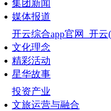
集团新闻
媒体报道
开云综合app官网_开云
文化理念
精彩活动
星华故事
投资产业
文旅运营与融合