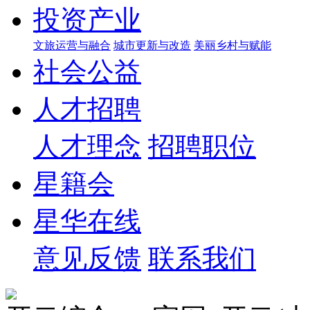
投资产业
文旅运营与融合
城市更新与改造
美丽乡村与赋能
社会公益
人才招聘
人才理念
招聘职位
星籍会
星华在线
意见反馈
联系我们