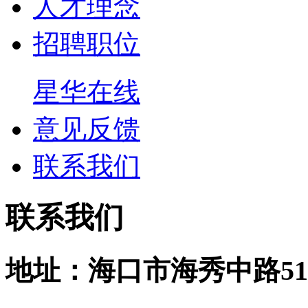
人才理念
招聘职位
星华在线
意见反馈
联系我们
联系我们
地址：海口市海秀中路51