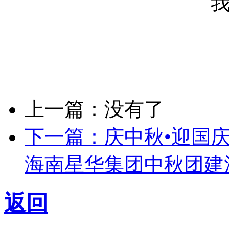
上一篇：没有了
下一篇：庆中秋•迎国庆
海南星华集团中秋团建
返回