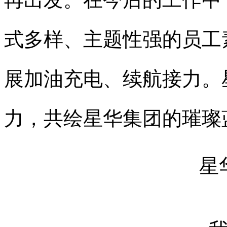
式多样、主题性强的员工
展加油充电、续航接力。
力，共绘星华集团的璀璨
星