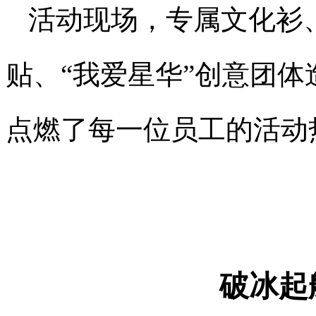
活动现场，专属文化衫
贴、“我爱星华”创意团体造
点燃了每一位员工的活动
破冰起