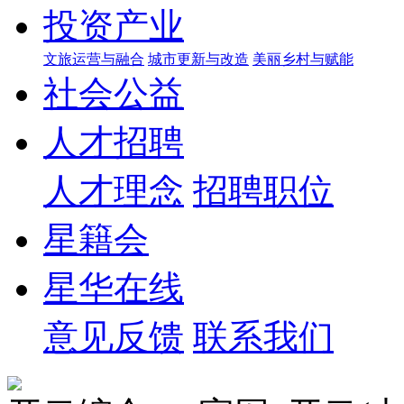
投资产业
文旅运营与融合
城市更新与改造
美丽乡村与赋能
社会公益
人才招聘
人才理念
招聘职位
星籍会
星华在线
意见反馈
联系我们