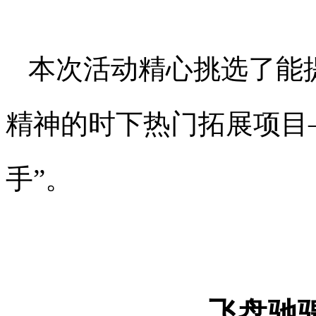
本次活动精心挑选了能
精神的时下热门拓展项目—
手”。
飞盘驰