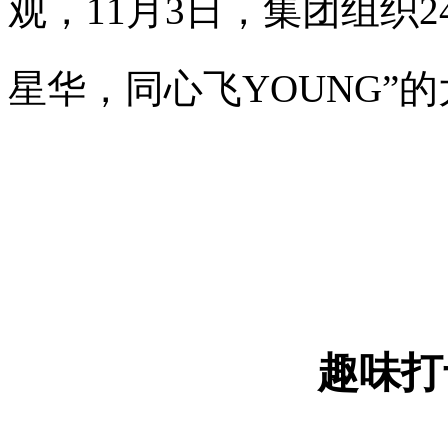
观，11月3日，集团组织
星华，同心飞YOUNG”
趣味打