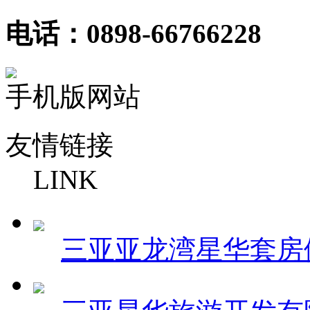
电话：0898-66766228
手机版网站
友情链接
LINK
三亚亚龙湾星华套房