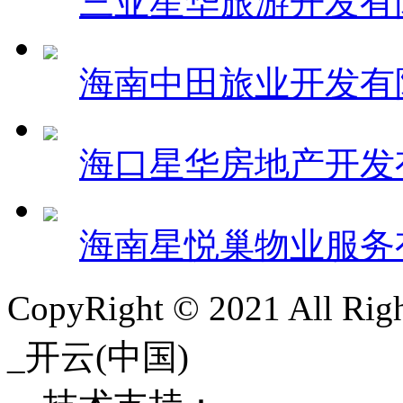
三亚星华旅游开发有
海南中田旅业开发有
海口星华房地产开发
海南星悦巢物业服务
CopyRight © 2021 All 
_开云(中国)