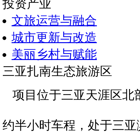
投资产业
文旅运营与融合
城市更新与改造
美丽乡村与赋能
三亚扎南生态旅游区
项目位于三亚天涯区北
约半小时车程，处于三亚