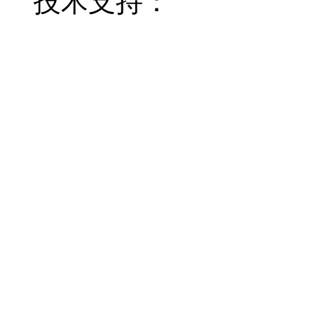
技术支持：