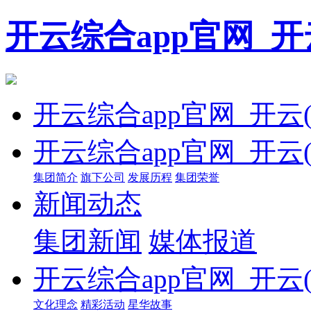
开云综合app官网_开
开云综合app官网_开云
开云综合app官网_开云
集团简介
旗下公司
发展历程
集团荣誉
新闻动态
集团新闻
媒体报道
开云综合app官网_开云
文化理念
精彩活动
星华故事