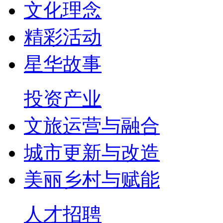
文化理念
精彩活动
星华故事
投资产业
文旅运营与融合
城市更新与改造
美丽乡村与赋能
人才招聘