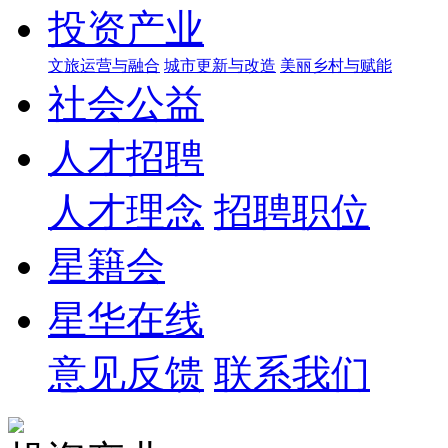
投资产业
文旅运营与融合
城市更新与改造
美丽乡村与赋能
社会公益
人才招聘
人才理念
招聘职位
星籍会
星华在线
意见反馈
联系我们