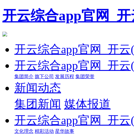
开云综合app官网_开
开云综合app官网_开云
开云综合app官网_开云
集团简介
旗下公司
发展历程
集团荣誉
新闻动态
集团新闻
媒体报道
开云综合app官网_开云
文化理念
精彩活动
星华故事