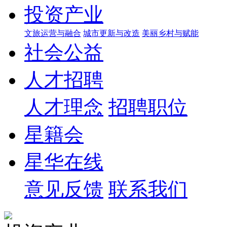
投资产业
文旅运营与融合
城市更新与改造
美丽乡村与赋能
社会公益
人才招聘
人才理念
招聘职位
星籍会
星华在线
意见反馈
联系我们