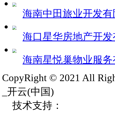
海南中田旅业开发有
海口星华房地产开发
海南星悦巢物业服务
CopyRight © 2021 All 
_开云(中国)
技术支持：