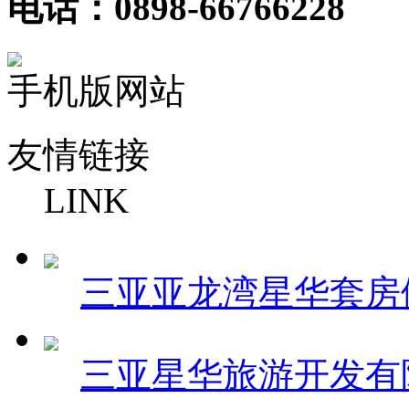
电话：0898-66766228
手机版网站
友情链接
LINK
三亚亚龙湾星华套房
三亚星华旅游开发有