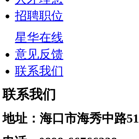
招聘职位
星华在线
意见反馈
联系我们
联系我们
地址：海口市海秀中路51