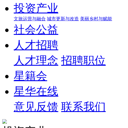
投资产业
文旅运营与融合
城市更新与改造
美丽乡村与赋能
社会公益
人才招聘
人才理念
招聘职位
星籍会
星华在线
意见反馈
联系我们