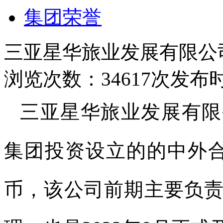
集团荣誉
三亚星华旅业发展有限公
浏览次数：34617次
发布时间
三亚星华旅业发展有限
集团投资设立的的中外
币，该公司前期主要负