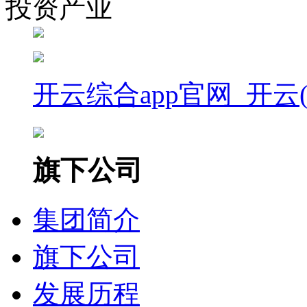
投资产业
开云综合app官网_开云
旗下公司
集团简介
旗下公司
发展历程