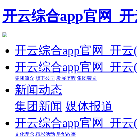
开云综合app官网_开
开云综合app官网_开云
开云综合app官网_开云
集团简介
旗下公司
发展历程
集团荣誉
新闻动态
集团新闻
媒体报道
开云综合app官网_开云
文化理念
精彩活动
星华故事