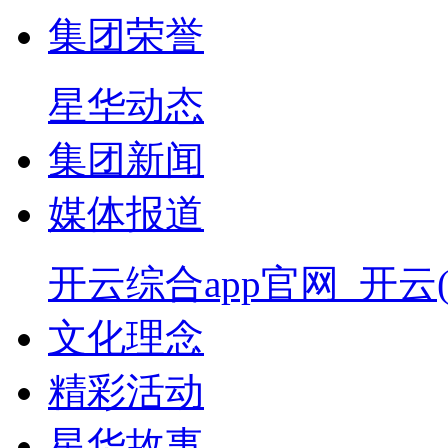
集团荣誉
星华动态
集团新闻
媒体报道
开云综合app官网_开云
文化理念
精彩活动
星华故事