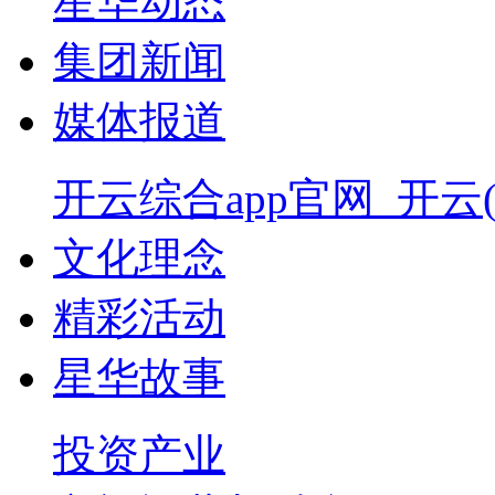
星华动态
集团新闻
媒体报道
开云综合app官网_开云
文化理念
精彩活动
星华故事
投资产业