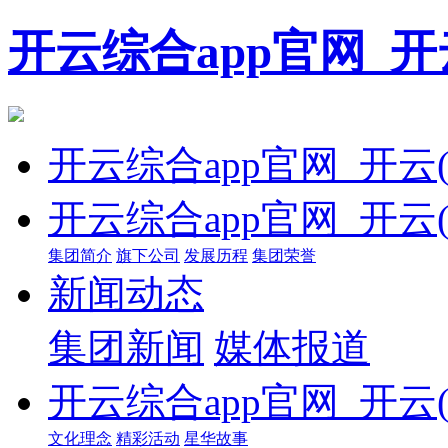
开云综合app官网_开
开云综合app官网_开云
开云综合app官网_开云
集团简介
旗下公司
发展历程
集团荣誉
新闻动态
集团新闻
媒体报道
开云综合app官网_开云
文化理念
精彩活动
星华故事