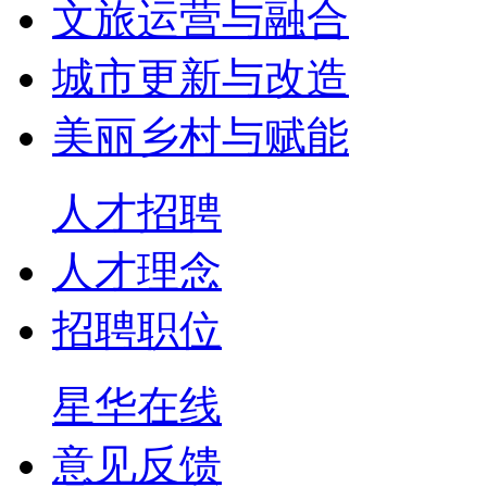
文旅运营与融合
城市更新与改造
美丽乡村与赋能
人才招聘
人才理念
招聘职位
星华在线
意见反馈