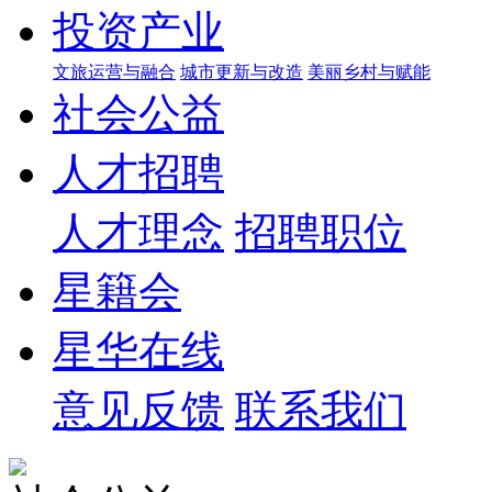
投资产业
文旅运营与融合
城市更新与改造
美丽乡村与赋能
社会公益
人才招聘
人才理念
招聘职位
星籍会
星华在线
意见反馈
联系我们