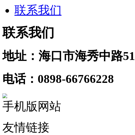
联系我们
联系我们
地址：海口市海秀中路51
电话：0898-66766228
手机版网站
友情链接